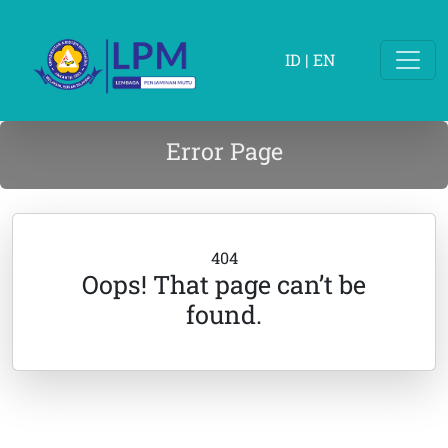
ID
|
EN
Error Page
404
Oops! That page can’t be
found.