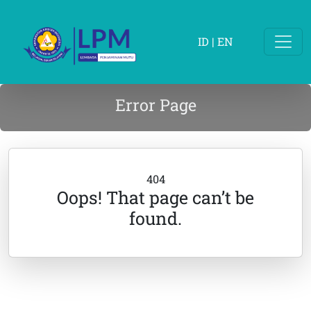
ID
|
EN
Error Page
404
Oops! That page can’t be
found.