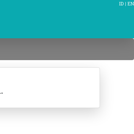
ID
|
EN
.