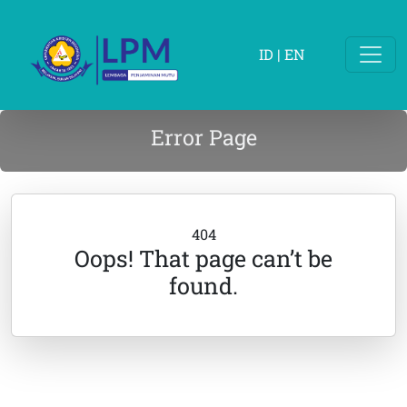
ID
|
EN
Error Page
404
Oops! That page can’t be
found.