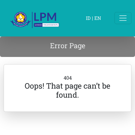
ID
|
EN
Error Page
404
Oops! That page can’t be
found.