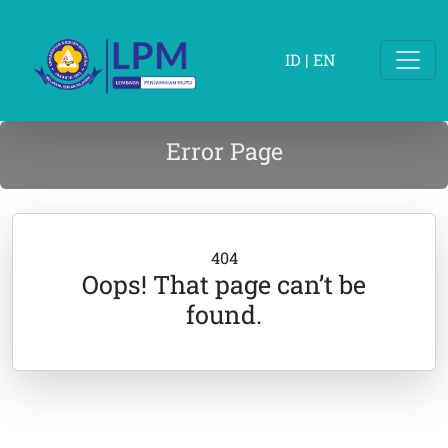
ID
|
EN
Error Page
404
Oops! That page can’t be
found.