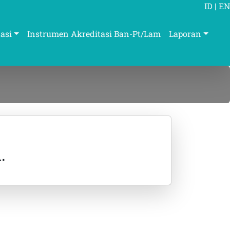
ID
|
EN
asi
Instrumen Akreditasi Ban-Pt/Lam
Laporan
.