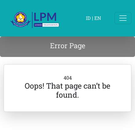
ID
|
EN
Error Page
404
Oops! That page can’t be
found.