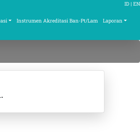
ID
|
EN
asi
Instrumen Akreditasi Ban-Pt/Lam
Laporan
.